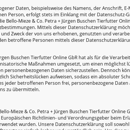
gener Daten, beispielsweise des Namens, der Anschrift, E-
en Person, erfolgt stets im Einklang mit der Datenschutz
e Bello-Mieze & Co. Petra + Jürgen Buschen Tierfutter Onl
tzbestimmungen. Mittels dieser Datenschutzerklärung möc
ng und Zweck der von uns erhobenen, genutzten und verar
den betroffene Personen mittels dieser Datenschutzerklär
ürgen Buschen Tierfutter Online GbR hat als für die Verarbe
anisatorische Maßnahmen umgesetzt, um einen möglichst l
eten personenbezogenen Daten sicherzustellen. Dennoch kön
ch Sicherheitslücken aufweisen, sodass ein absoluter Schu
es jeder betroffenen Person frei, personenbezogene Daten 
uns zu übermitteln.
ello-Mieze & Co. Petra + Jürgen Buschen Tierfutter Online 
en Europäischen Richtlinien- und Verordnungsgeber beim Erl
endet wurden. Unsere Datenschutzerklärung soll sowohl für